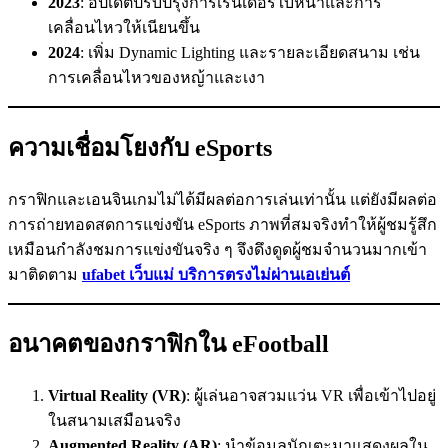
2023
: อัปเดตปรับปรุงการเรนเดอร์ใบหน้าและการ
เคลื่อนไหวให้เนียนขึ้น
2024
: เพิ่ม Dynamic Lighting และรายละเอียดสนาม เช่น
การเคลื่อนไหวของหญ้าและเงา
ความเชื่อมโยงกับ eSports
กราฟิกและเอนจินเกมไม่ได้มีผลต่อการเล่นเท่านั้น แต่ยังมีผลต่อ
การถ่ายทอดสดการแข่งขัน eSports ภาพที่สมจริงทำให้ผู้ชมรู้สึก
เหมือนกำลังชมการแข่งขันจริง ๆ จึงดึงดูดผู้ชมจำนวนมากเข้า
มาติดตาม
ufabet เว็บแม่ บริการตรงไม่ผ่านเอเย่นต์
อนาคตของกราฟิกใน eFootball
Virtual Reality (VR)
: ผู้เล่นอาจสวมแว่น VR เพื่อเข้าไปอยู่
ในสนามเสมือนจริง
Augmented Reality (AR)
: นำข้อมูลนักเตะมาแสดงผลใน