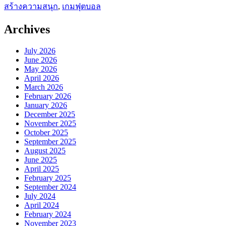
สร้างความสนุก
,
เกมฟุตบอล
Archives
July 2026
June 2026
May 2026
April 2026
March 2026
February 2026
January 2026
December 2025
November 2025
October 2025
September 2025
August 2025
June 2025
April 2025
February 2025
September 2024
July 2024
April 2024
February 2024
November 2023