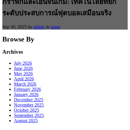
กราฟิกและเอนจินเกม: เทคโนโลยีที่ยก
ระดับประสบการณ์ฟุตบอลเสมือนจริง
Sep 30, 2025
by
admin
in
game
Browse By
Archives
July 2026
June 2026
May 2026
April 2026
March 2026
February 2026
January 2026
December 2025
November 2025
October 2025
September 2025
August 2025