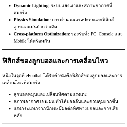
Dynamic Lighting
: ระบบแสงเงาและสภาพอากาศที่
สมจริง
Physics Simulation
: การคำนวณแรงปะทะและฟิสิกส์
ลูกบอลแม่นยำกว่าเดิม
Cross-platform Optimization
: รองรับทั้ง PC, Console และ
Mobile ได้พร้อมกัน
ฟิสิกส์ของลูกบอลและการเคลื่อนไหว
หนึ่งในจุดที่ eFootball ได้รับคำชมคือฟิสิกส์ของลูกบอลและการ
เคลื่อนไหวที่สมจริง
ลูกบอลหมุนและเปลี่ยนทิศตามแรงเตะ
สภาพอากาศ เช่น ฝน ทำให้บอลลื่นและควบคุมยากขึ้น
แรงกระแทกจากนักเตะมีผลต่อทิศทางบอลและการเสีย
หลัก