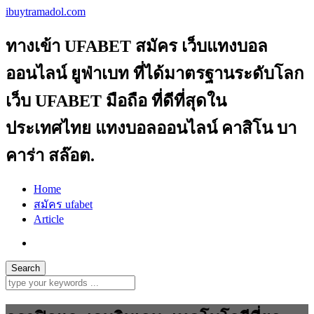
ibuytramadol.com
ทางเข้า UFABET สมัคร เว็บแทงบอล
ออนไลน์ ยูฟ่าเบท ที่ได้มาตรฐานระดับโลก
เว็บ UFABET มือถือ ที่ดีที่สุดใน
ประเทศไทย แทงบอลออนไลน์ คาสิโน บา
คาร่า สล๊อต.
Home
สมัคร ufabet
Article