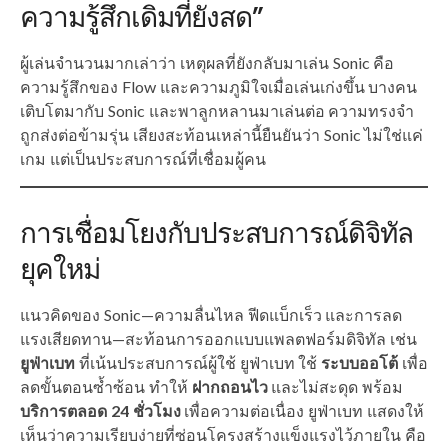
ความรู้สึกเดิมที่ยังสด”
ผู้เล่นจำนวนมากเล่าว่า เหตุผลที่ยังกลับมาเล่น Sonic คือ
ความรู้สึกของ Flow และความภูมิใจเมื่อเล่นเก่งขึ้น บางคน
เติบโตมากับ Sonic และพาลูกหลานมาเล่นต่อ ความทรงจำ
ถูกส่งต่อข้ามรุ่น เสียงสะท้อนเหล่านี้ยืนยันว่า Sonic ไม่ใช่แค่
เกม แต่เป็นประสบการณ์ที่เชื่อมผู้คน
การเชื่อมโยงกับประสบการณ์ดิจิทัล
ยุคใหม่
แนวคิดของ Sonic—ความลื่นไหล ฟีดแบ็กเร็ว และการลด
แรงเสียดทาน—สะท้อนการออกแบบแพลตฟอร์มดิจิทัล เช่น
ยูฟ่าเบท
ที่เน้นประสบการณ์ผู้ใช้ ยูฟ่าเบท ใช้
ระบบออโต้
เพื่อ
ลดขั้นตอนซ้ำซ้อน ทำให้
ฝากถอนไว
และไม่สะดุด พร้อม
บริการตลอด 24 ชั่วโมง
เพื่อความต่อเนื่อง ยูฟ่าเบท แสดงให้
เห็นว่าความเรียบง่ายที่ซ่อนโครงสร้างแข็งแรงไว้ภายใน คือ