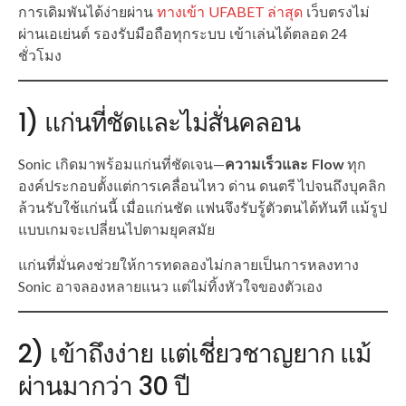
การเดิมพันได้ง่ายผ่าน
ทางเข้า UFABET ล่าสุด
เว็บตรงไม่
ผ่านเอเย่นต์ รองรับมือถือทุกระบบ เข้าเล่นได้ตลอด 24
ชั่วโมง
1) แก่นที่ชัดและไม่สั่นคลอน
Sonic เกิดมาพร้อมแก่นที่ชัดเจน—
ความเร็วและ Flow
ทุก
องค์ประกอบตั้งแต่การเคลื่อนไหว ด่าน ดนตรี ไปจนถึงบุคลิก
ล้วนรับใช้แก่นนี้ เมื่อแก่นชัด แฟนจึงรับรู้ตัวตนได้ทันที แม้รูป
แบบเกมจะเปลี่ยนไปตามยุคสมัย
แก่นที่มั่นคงช่วยให้การทดลองไม่กลายเป็นการหลงทาง
Sonic อาจลองหลายแนว แต่ไม่ทิ้งหัวใจของตัวเอง
2) เข้าถึงง่าย แต่เชี่ยวชาญยาก แม้
ผ่านมากว่า 30 ปี