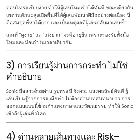
คอนโทรลเรียบง่าย ทำให้ผู้เล่นใหม่เข้าได้ทันที ขณะเดียวกัน
เพดานทักษะสูงเปิดพื้นที่ให้ผู้เล่นพัฒนาฝีมืออย่างต่อเนื่อง นี่
คือสมดุลที่หาได้ยาก และเป็นเหตุผลที่ผู้เล่นกลับมาเล่นซ้ำ
เกมที่ “ดูง่าย” แต่ “เก่งยาก” จะมีอายุยืน เพราะรองรับทั้งมือ
ใหม่และมือเก๋าในเวลาเดียวกัน
3) การเรียนรู้ผ่านการกระทำ ไม่ใช่
คำอธิบาย
Sonic สื่อสารด้วยด่าน รูปทรง สี จังหวะ และผลลัพธ์ทันที ผู้
เล่นเรียนรู้จากการลงมือทำ ไม่ต้องอ่านบทสนทนายาว การ
ออกแบบแบบนี้ข้ามกำแพงภาษาและวัฒนธรรม ทำให้ Sonic
เข้าถึงผู้เล่นทั่วโลก
4) ด่านหลายเส้นทางและ Risk–