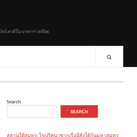
ลน์ คาสิโน บาคาร่า สล๊อต.
Search
SEARCH
สุสานใต้สมุทร: ไขปริศนาซากเรือผีสิงใต้ก้นมหาสมุทร