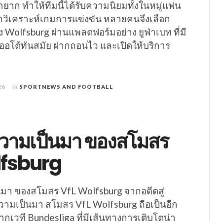
ยาก ทำให้ทีมนี้ได้รับความนิยมทั้งในหมู่แฟน
กวิเคราะห์เกมการแข่งขัน หลายคนจึงเลือก
Wolfsburg ผ่านแพลตฟอร์มอย่าง ยูฟ่าเบท ที่มี
ออโต้ทันสมัย ฝากถอนไว และเปิดให้บริการ
26
in
SPORTNEWS AND FOOTBALL
ความเป็นมา ของสโมสร
lfsburg
นมา ของสโมสร VfL Wolfsburg จากอดีตสู่
ิความเป็นมา สโมสร VfL Wolfsburg ถือเป็นอีก
ากเวที Bundesliga ที่มีเส้นทางการเติบโตน่า