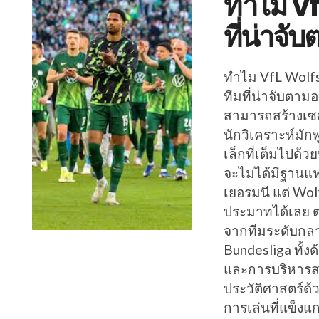
ทำไม Vf
ที่น่าจ
ทำไม VfL Wolfsb
ทีมที่น่าจับตาม
สามารถสร้างเซอ
นักวิเคราะห์มั
เล็กที่เต็มไปด้ว
จะไม่ได้มีฐาน
เยอรมนี แต่ Wo
ประมาทได้เลย ต
จากทีมระดับกลา
Bundesliga ทั้
และการบริหารส
ประวัติศาสตร์ด
การเล่นที่แข็งแก