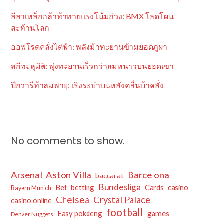
ลีลาเหล็กกล้าท้าทายแรงโน้มถ่วง: BMX โลดโผน
สะท้านโลก
ออฟโรดคลั่งไต่ฟ้า: พลังม้าทะยานข้ามยอดภูผา
สกีทะลุมิติ: พุ่งทะยานเร็วกว่าลมหนาวบนยอดเขา
ปีกวารีท้าลมพายุ: เริงระบำบนหลังคลื่นบ้าคลั่ง
No comments to show.
Arsenal
Aston Villa
Barcelona
baccarat
Bundesliga
Bet
betting
Cards
casino
Bayern Munich
Chelsea
Crystal Palace
casino online
football
Easy pokdeng
games
Denver Nuggets