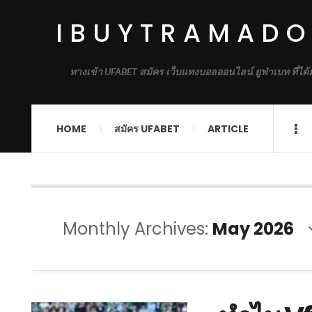
IBUYTRAMADO
ทางเข้า UFABET สมัคร เว็บแทงบอลออนไลน์ ยูฟ่าเบท ที่ได
HOME
สมัคร UFABET
ARTICLE
Monthly Archives:
May 2026