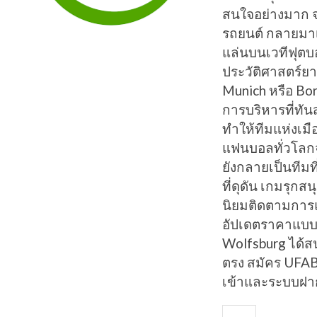
สนใจอย่างมาก จา
รถยนต์ กลายมา
แล่นบนเวทีฟุตบอ
ประวัติศาสตร์ย
Munich หรือ Bo
การบริหารที่ทั
ทำให้ทีมแห่งเมื
แฟนบอลทั่วโลกจ
ยังกลายเป็นทีม
ที่ดุดัน เกมรุก
นิยมติดตามการแ
อัปเดตราคาแบบเ
Wolfsburg ได้สน
ตรง สมัคร UFABE
เข้าและระบบฝา