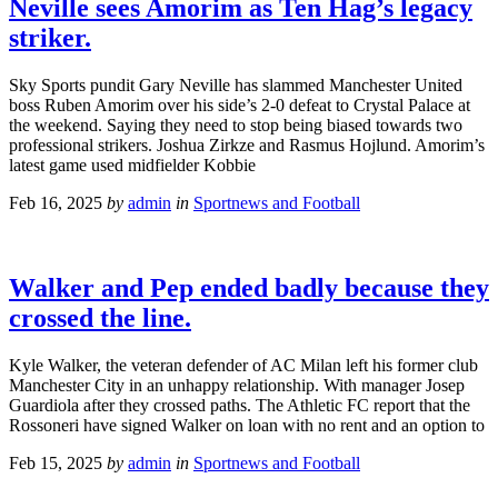
Neville sees Amorim as Ten Hag’s legacy
striker.
Sky Sports pundit Gary Neville has slammed Manchester United
boss Ruben Amorim over his side’s 2-0 defeat to Crystal Palace at
the weekend. Saying they need to stop being biased towards two
professional strikers. Joshua Zirkze and Rasmus Hojlund. Amorim’s
latest game used midfielder Kobbie
Feb 16, 2025
by
admin
in
Sportnews and Football
Walker and Pep ended badly because they
crossed the line.
Kyle Walker, the veteran defender of AC Milan left his former club
Manchester City in an unhappy relationship. With manager Josep
Guardiola after they crossed paths. The Athletic FC report that the
Rossoneri have signed Walker on loan with no rent and an option to
Feb 15, 2025
by
admin
in
Sportnews and Football