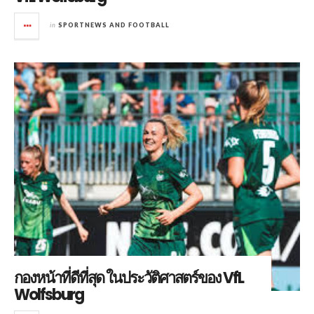
in
SPORTNEWS AND FOOTBALL
กองหน้าที่ดีที่สุด ในประวัติศาสตร์ของ VfL
Wolfsburg