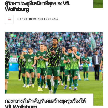
ผู้รักษาประตูที่เหนียวที่สุด ของ VfL
Wolfsburg
in
SPORTNEWS AND FOOTBALL
กองกลางตัวสำคัญ ที่เคยสร้างยุครุ่งเรืองให้
VfL Wolfsburg