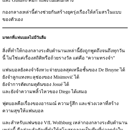
และ Gustavo คือกำแพงในแดนกลาง
กองกลางเหล่านี้ต่างช่วยกันสร้างยุครุ่งเรืองให้สโมสรในแบบ
ของตัวเอง
มรดกที่แฟนบอลไม่มีวันลืม
สิ่งที่ทำให้กองกลางระดับตำนานเหล่านี้ยังถูกพูดถึงจนถึงทุกวัน
นี้ ไม่ใช่แค่เรื่องสถิติหรือถ้วยรางวัล แต่คือ “ความทรงจำ”
แฟนบอลยังคงจำจังหวะจ่ายบอลสุดเหนือชั้นของ De Bruyne ได้
ยังจำลูกแทงทะลุช่องของ Misimović ได้
ยังจำการตัดเกมดุดันของ Josué ได้
และยังจำความพลิ้วไหวของ Diego ได้เสมอ
ฟุตบอลคือเรื่องของอารมณ์ ความรู้สึก และช่วงเวลาที่สร้าง
ความสุขให้แฟนบอล
และสำหรับแฟนของ VfL Wolfsburg เหล่ากองกลางระดับตำนาน
เหล่านี้ คือส่วนสำคัญที่ทำให้สโมสรกลายเป็นทีมที่น่าจดจำใน