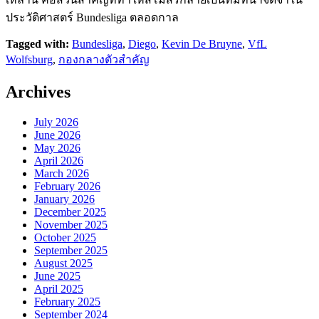
ประวัติศาสตร์ Bundesliga ตลอดกาล
Tagged with:
Bundesliga
,
Diego
,
Kevin De Bruyne
,
VfL
Wolfsburg
,
กองกลางตัวสำคัญ
Archives
July 2026
June 2026
May 2026
April 2026
March 2026
February 2026
January 2026
December 2025
November 2025
October 2025
September 2025
August 2025
June 2025
April 2025
February 2025
September 2024