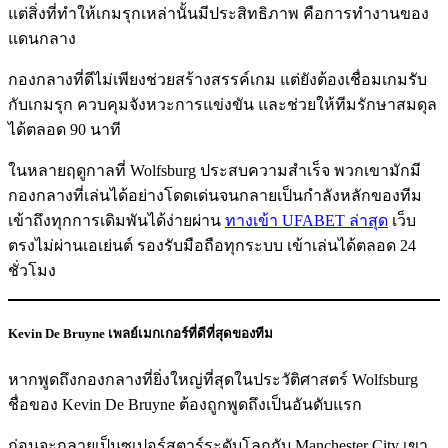
แต่สิ่งที่ทำให้เกมรุกเหล่านั้นมีประสิทธิภาพ คือการทำงานของ
แดนกลาง
กองกลางที่ดีไม่เพียงช่วยสร้างสรรค์เกม แต่ยังต้องเชื่อมเกมรับ
กับเกมรุก ควบคุมจังหวะการแข่งขัน และช่วยให้ทีมรักษาสมดุล
ได้ตลอด 90 นาที
ในหลายฤดูกาลที่ Wolfsburg ประสบความสำเร็จ พวกเขามักมี
กองกลางที่เล่นได้อย่างโดดเด่นจนกลายเป็นกำลังหลักของทีม
เข้าถึงทุกการเดิมพันได้ง่ายผ่าน
ทางเข้า UFABET ล่าสุด
เว็บ
ตรงไม่ผ่านเอเย่นต์ รองรับมือถือทุกระบบ เข้าเล่นได้ตลอด 24
ชั่วโมง
Kevin De Bruyne เพลย์เมกเกอร์ที่ดีที่สุดของทีม
หากพูดถึงกองกลางที่ยิ่งใหญ่ที่สุดในประวัติศาสตร์ Wolfsburg
ชื่อของ Kevin De Bruyne ต้องถูกพูดถึงเป็นอันดับแรก
ก่อนจะกลายเป็นซูเปอร์สตาร์ระดับโลกกับ Manchester City เขา