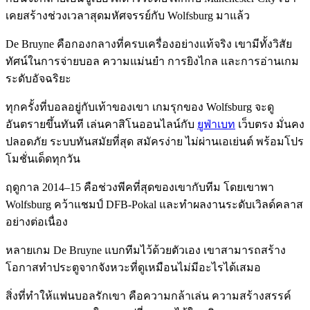
เคยสร้างช่วงเวลาสุดมหัศจรรย์กับ Wolfsburg มาแล้ว
De Bruyne คือกองกลางที่ครบเครื่องอย่างแท้จริง เขามีทั้งวิสัย
ทัศน์ในการจ่ายบอล ความแม่นยำ การยิงไกล และการอ่านเกม
ระดับอัจฉริยะ
ทุกครั้งที่บอลอยู่กับเท้าของเขา เกมรุกของ Wolfsburg จะดู
อันตรายขึ้นทันที เล่นคาสิโนออนไลน์กับ
ยูฟ่าเบท
เว็บตรง มั่นคง
ปลอดภัย ระบบทันสมัยที่สุด สมัครง่าย ไม่ผ่านเอเย่นต์ พร้อมโปร
โมชั่นเด็ดทุกวัน
ฤดูกาล 2014–15 คือช่วงพีคที่สุดของเขากับทีม โดยเขาพา
Wolfsburg คว้าแชมป์ DFB-Pokal และทำผลงานระดับเวิลด์คลาส
อย่างต่อเนื่อง
หลายเกม De Bruyne แบกทีมไว้ด้วยตัวเอง เขาสามารถสร้าง
โอกาสทำประตูจากจังหวะที่ดูเหมือนไม่มีอะไรได้เสมอ
สิ่งที่ทำให้แฟนบอลรักเขา คือความกล้าเล่น ความสร้างสรรค์