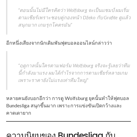
“ตอนนั้นไม่มีใครคิดว่า Wolfsburg จะเป็นแชมป์ ผมเริ่ม
ตามเชียร์เพราะชอบคู่กองหน้า Džeko กับ Grafite ดูแล้ว
สนุกมาก เกมรุกโคตรมัน”
อีกหนึ่งเสียงจากนักเดิมพันฟุตบอลออนไลน์กล่าวว่า
“ฤดูกาลนั้นใครตามฟอร์ม Wolfsburg จริงจะรู้เลยว่าทีม
นี้กำลังมาแรง ผมได้กำไรจากการตามเชียร์หลายเกม
เพราะราคายังไม่แรงเท่าทีมใหญ่”
หลายคนยังบอกอีกว่า การดู Wolfsburg ยุคนั้นทำให้ฟุตบอล
Bundesliga สนุกขึ้นมาก เพราะการแข่งขันเปิดกว้างและ
คาดเดายาก
ความนิยมของ Bundesliga กับ