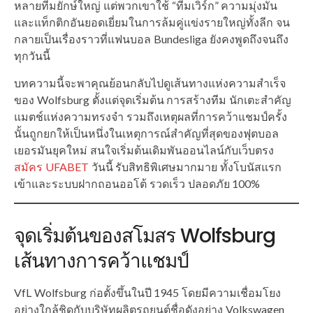
หลายทีมยักษ์ใหญ่ แต่พวกเขาใช้ “ทีมเวิร์ก” ความมุ่งมั่น
และแท็กติกอันยอดเยี่ยมในการล้มคู่แข่งรายใหญ่ทั้งลีก จน
กลายเป็นเรื่องราวที่แฟนบอล Bundesliga ยังคงพูดถึงจนถึง
ทุกวันนี้
บทความนี้จะพาคุณย้อนกลับไปดูเส้นทางแห่งความสำเร็จ
ของ Wolfsburg ตั้งแต่จุดเริ่มต้น การสร้างทีม นักเตะสำคัญ
แมตช์แห่งความทรงจำ รวมถึงเหตุผลที่การคว้าแชมป์ครั้ง
นั้นถูกยกให้เป็นหนึ่งในเหตุการณ์สำคัญที่สุดของฟุตบอล
เยอรมันยุคใหม่ สนใจเริ่มต้นเดิมพันออนไลน์กับเว็บตรง
สมัคร UFABET
วันนี้ รับสิทธิพิเศษมากมาย ทั้งโบนัสแรก
เข้าและระบบฝากถอนออโต้ รวดเร็ว ปลอดภัย 100%
จุดเริ่มต้นของสโมสร Wolfsburg
เส้นทางการคว้าแชมป์
VfL Wolfsburg ก่อตั้งขึ้นในปี 1945 โดยมีความเชื่อมโยง
อย่างใกล้ชิดกับบริษัทผลิตรถยนต์ชื่อดังอย่าง Volkswagen