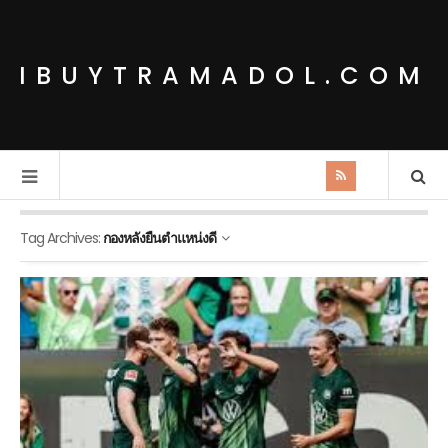
IBUYTRAMADOL.COM
Tag Archives:
กองหลังยืนตำแหน่งดี