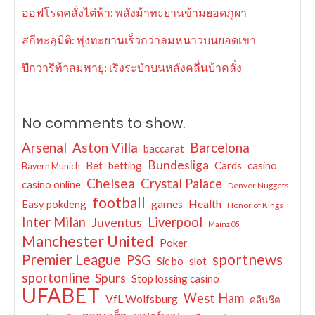
ออฟโรดคลั่งไต่ฟ้า: พลังม้าทะยานข้ามยอดภูผา
สกีทะลุมิติ: พุ่งทะยานเร็วกว่าลมหนาวบนยอดเขา
ปีกวารีท้าลมพายุ: เริงระบำบนหลังคลื่นบ้าคลั่ง
No comments to show.
Arsenal
Aston Villa
Barcelona
baccarat
Bundesliga
Bet
betting
Cards
casino
Bayern Munich
Chelsea
Crystal Palace
casino online
Denver Nuggets
football
Health
Easy pokdeng
games
Honor of Kings
Inter Milan
Juventus
Liverpool
Mainz 05
Manchester United
Poker
sportnews
Premier League
PSG
Sic bo
slot
sportonline
Spurs
Stop lossing casino
UFABET
West Ham
VfL Wolfsburg
คลีนชีต