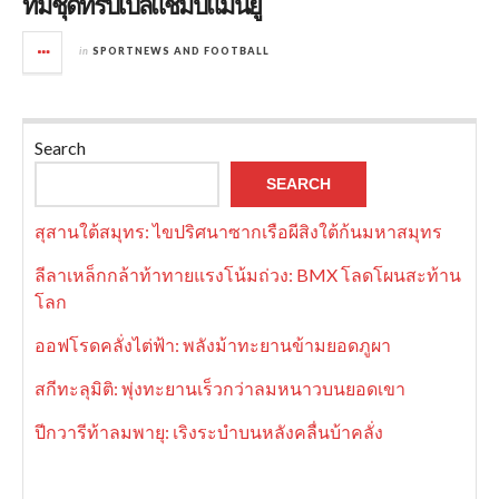
ทีมชุดทริปเปิลแชมป์แมนยู
in
SPORTNEWS AND FOOTBALL
Search
SEARCH
สุสานใต้สมุทร: ไขปริศนาซากเรือผีสิงใต้ก้นมหาสมุทร
ลีลาเหล็กกล้าท้าทายแรงโน้มถ่วง: BMX โลดโผนสะท้าน
โลก
ออฟโรดคลั่งไต่ฟ้า: พลังม้าทะยานข้ามยอดภูผา
สกีทะลุมิติ: พุ่งทะยานเร็วกว่าลมหนาวบนยอดเขา
ปีกวารีท้าลมพายุ: เริงระบำบนหลังคลื่นบ้าคลั่ง