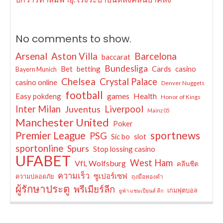
No comments to show.
Arsenal
Aston Villa
Barcelona
baccarat
Bundesliga
Bet
betting
Cards
casino
Bayern Munich
Chelsea
Crystal Palace
casino online
Denver Nuggets
football
Health
Easy pokdeng
games
Honor of Kings
Inter Milan
Juventus
Liverpool
Mainz 05
Manchester United
Poker
sportnews
Premier League
PSG
Sic bo
slot
sportonline
Spurs
Stop lossing casino
UFABET
West Ham
VfL Wolfsburg
คลีนชีต
ความเร็ว
ซูเปอร์เซฟ
ความปลอดภัย
ถุงมือทองคำ
ผู้รักษาประตู
พรีเมียร์ลีก
เกมฟุตบอล
ยูฟ่า แชมเปียนส์ ลีก