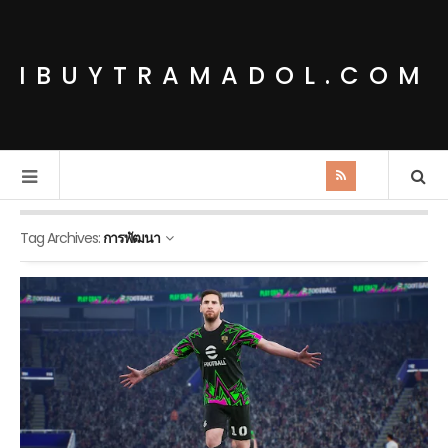
IBUYTRAMADOL.COM
Tag Archives:
การพัฒนา