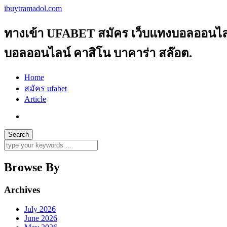
ibuytramadol.com
ทางเข้า UFABET สมัคร เว็บแทงบอลออนไลน์ 
บอลออนไลน์ คาสิโน บาคาร่า สล๊อต.
Home
สมัคร ufabet
Article
Browse By
Archives
July 2026
June 2026