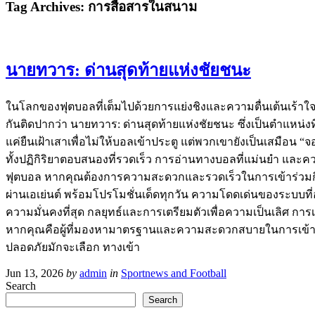
Tag Archives:
การสื่อสารในสนาม
นายทวาร: ด่านสุดท้ายแห่งชัยชนะ
ในโลกของฟุตบอลที่เต็มไปด้วยการแย่งชิงและความตื่นเต้นเร้าใจ ตำ
กันติดปากว่า นายทวาร: ด่านสุดท้ายแห่งชัยชนะ ซึ่งเป็นตำแหน่งท
แค่ยืนเฝ้าเสาเพื่อไม่ให้บอลเข้าประตู แต่พวกเขายังเป็นเสมือน “
ทั้งปฏิกิริยาตอบสนองที่รวดเร็ว การอ่านทางบอลที่แม่นยำ และ
ฟุตบอล หากคุณต้องการความสะดวกและรวดเร็วในการเข้าร่วมกิจกร
ผ่านเอเย่นต์ พร้อมโปรโมชั่นเด็ดทุกวัน ความโดดเด่นของระบบที
ความมั่นคงที่สุด กลยุทธ์และการเตรียมตัวเพื่อความเป็นเลิศ การ
หากคุณคือผู้ที่มองหามาตรฐานและความสะดวกสบายในการเข้าถึงข้อ
ปลอดภัยมักจะเลือก ทางเข้า
Jun 13, 2026
by
admin
in
Sportnews and Football
Search
Search