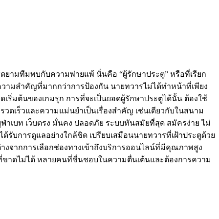
ยามทีมพบกับความพ่ายแพ้ นั่นคือ “ผู้รักษาประตู” หรือที่เรียก
ป ความสำคัญที่มากกว่าการป้องกัน นายทวารไม่ได้ทำหน้าที่เพียง
ริ่มต้นของเกมรุก การที่จะเป็นยอดผู้รักษาประตูได้นั้น ต้องใช้
มรวดเร็วและความแม่นยำเป็นเรื่องสำคัญ เช่นเดียวกับในสนาม
ท เว็บตรง มั่นคง ปลอดภัย ระบบทันสมัยที่สุด สมัครง่าย ไม่
้รับการดูแลอย่างใกล้ชิด เปรียบเสมือนนายทวารที่เฝ้าประตูด้วย
่ต่างจากการเลือกช่องทางเข้าถึงบริการออนไลน์ที่มีคุณภาพสูง
งที่ขาดไม่ได้ หลายคนที่ชื่นชอบในความตื่นเต้นและต้องการความ