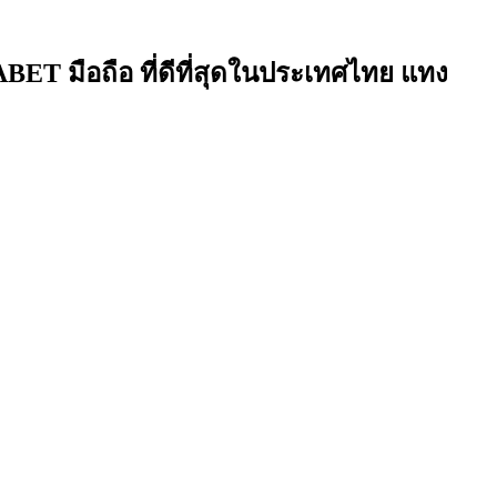
ET มือถือ ที่ดีที่สุดในประเทศไทย แทง