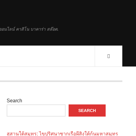
ออนไลน์ คาสิโน บาคาร่า สล๊อต.
Search
SEARCH
สุสานใต้สมุทร: ไขปริศนาซากเรือผีสิงใต้ก้นมหาสมุทร