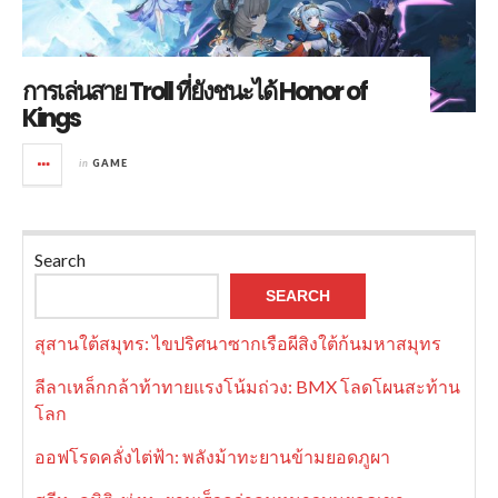
การเล่นสาย Troll ที่ยังชนะได้ Honor of
Kings
in
GAME
Search
SEARCH
สุสานใต้สมุทร: ไขปริศนาซากเรือผีสิงใต้ก้นมหาสมุทร
ลีลาเหล็กกล้าท้าทายแรงโน้มถ่วง: BMX โลดโผนสะท้าน
โลก
ออฟโรดคลั่งไต่ฟ้า: พลังม้าทะยานข้ามยอดภูผา