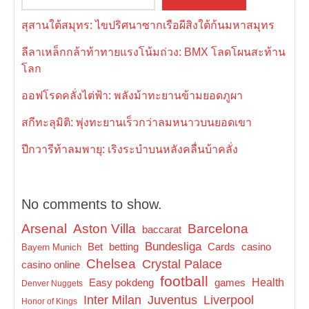
สุสานใต้สมุทร: ไขปริศนาซากเรือผีสิงใต้ก้นมหาสมุทร
ลีลาเหล็กกล้าท้าทายแรงโน้มถ่วง: BMX โลดโผนสะท้าน
โลก
ออฟโรดคลั่งไต่ฟ้า: พลังม้าทะยานข้ามยอดภูผา
สกีทะลุมิติ: พุ่งทะยานเร็วกว่าลมหนาวบนยอดเขา
ปีกวารีท้าลมพายุ: เริงระบำบนหลังคลื่นบ้าคลั่ง
No comments to show.
Arsenal
Aston Villa
Barcelona
baccarat
Bundesliga
Bet
betting
Cards
casino
Bayern Munich
Chelsea
Crystal Palace
casino online
football
games
Health
Easy pokdeng
Denver Nuggets
Inter Milan
Liverpool
Juventus
Honor of Kings