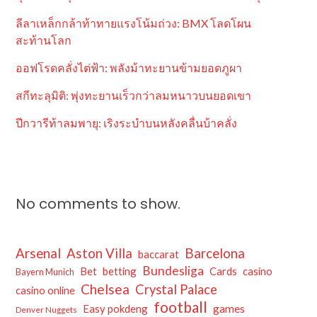
ลีลาเหล็กกล้าท้าทายแรงโน้มถ่วง: BMX โลดโผน
สะท้านโลก
ออฟโรดคลั่งไต่ฟ้า: พลังม้าทะยานข้ามยอดภูผา
สกีทะลุมิติ: พุ่งทะยานเร็วกว่าลมหนาวบนยอดเขา
ปีกวารีท้าลมพายุ: เริงระบำบนหลังคลื่นบ้าคลั่ง
No comments to show.
Arsenal
Aston Villa
Barcelona
baccarat
Bundesliga
Bet
betting
Cards
casino
Bayern Munich
Chelsea
Crystal Palace
casino online
football
Easy pokdeng
games
Denver Nuggets