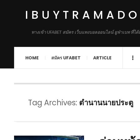
IBUYTRAMADO
ทางเข้า UFABET สมัคร เว็บแทงบอลออนไลน์ ยูฟ่าเบท ที่ได
HOME
สมัคร UFABET
ARTICLE
Tag Archives:
ตำนานนายประตู