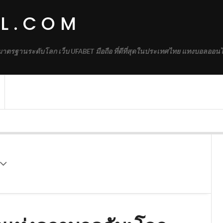
L.COM
้มาตรฐานระดับโลก เว็บ UFABET มือถือ ที่ดีที่สุดในประเทศไทย แทงบอลออนไ