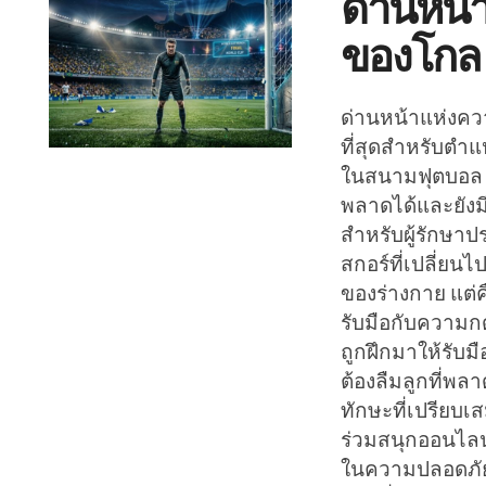
ด่านหน้
ของโกล
ด่านหน้าแห่งคว
ที่สุดสำหรับตำแ
ในสนามฟุตบอล 
พลาดได้และยังม
สำหรับผู้รักษาป
สกอร์ที่เปลี่ยนไป 
ของร่างกาย แต่ค
รับมือกับความกด
ถูกฝึกมาให้รับ
ต้องลืมลูกที่พลา
ทักษะที่เปรียบเ
ร่วมสนุกออนไลน
ในความปลอดภัย 