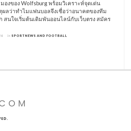
บตามองของ Wolfsburg พร้อมวิเคราะห์จุดเด่น
ตุผลว่าทำไมแฟนบอลจึงเชื่อว่าอนาคตของทีม
 สนใจเริ่มต้นเดิมพันออนไลน์กับเว็บตรง สมัคร
26
in
SPORTNEWS AND FOOTBALL
.COM
VED.