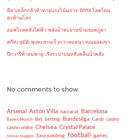
ลีลาเหล็กกล้าท้าทายแรงโน้มถ่วง: BMX โลดโผน
สะท้านโลก
ออฟโรดคลั่งไต่ฟ้า: พลังม้าทะยานข้ามยอดภูผา
สกีทะลุมิติ: พุ่งทะยานเร็วกว่าลมหนาวบนยอดเขา
ปีกวารีท้าลมพายุ: เริงระบำบนหลังคลื่นบ้าคลั่ง
No comments to show.
Arsenal
Aston Villa
Barcelona
baccarat
Bundesliga
Bet
betting
Cards
casino
Bayern Munich
Chelsea
Crystal Palace
casino online
football
Easy pokdeng
games
Denver Nuggets