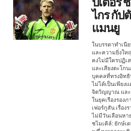
ปีเตอร์ ช
ไกร กัปต
แมนยู
ในบรรดาทำเนียบ
และความยิ่งใหญ่
คงไม่มีใครปฏิเส
และเสียงตะโกนอ
บุคคลที่ทรงอิทธ
ไม่ได้เป็นเพียงแค
จิตวิญญาณ และ
ในยุคเรืองรองภา
เฟอร์กูสัน เรื่
ไม่มีวันเลือนหาย
ชไมเคิล์: ยักษ์เ