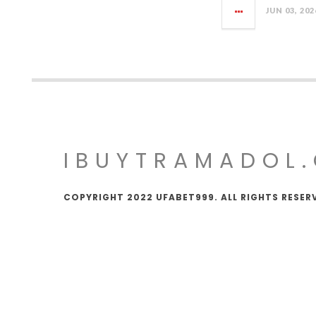
JUN 03, 202
IBUYTRAMADOL
COPYRIGHT 2022 UFABET999. ALL RIGHTS RESER