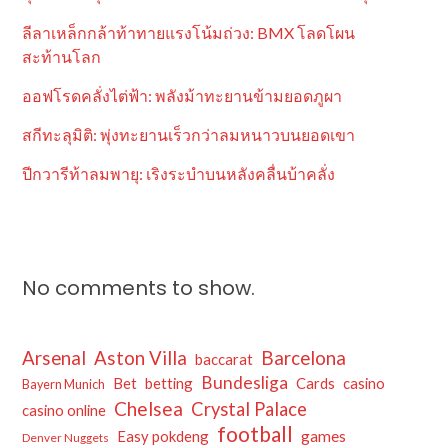
ลีลาเหล็กกล้าท้าทายแรงโน้มถ่วง: BMX โลดโผน
สะท้านโลก
ออฟโรดคลั่งไต่ฟ้า: พลังม้าทะยานข้ามยอดภูผา
สกีทะลุมิติ: พุ่งทะยานเร็วกว่าลมหนาวบนยอดเขา
ปีกวารีท้าลมพายุ: เริงระบำบนหลังคลื่นบ้าคลั่ง
No comments to show.
Arsenal
Aston Villa
Barcelona
baccarat
Bundesliga
Bet
betting
Cards
casino
Bayern Munich
Chelsea
Crystal Palace
casino online
football
Easy pokdeng
games
Denver Nuggets