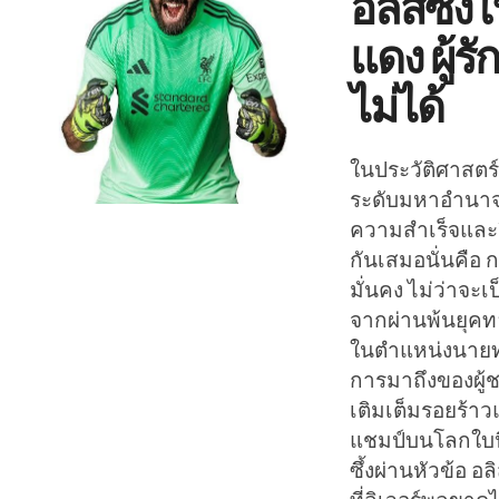
อลิสซง เ
แดง ผู้ร
ไม่ได้
ในประวัติศาสตร
ระดับมหาอำนาจ
ความสำเร็จและยิ่
กันเสมอนั่นคือ 
มั่นคง ไม่ว่าจะเป
จากผ่านพ้นยุคท
ในตำแหน่งนาย
การมาถึงของผู้ช
เติมเต็มรอยร้
แชมป์บนโลกใบนี้
ซึ้งผ่านหัวข้อ อ