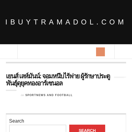
IBUYTRAMADOL.COM
Tag Archives:
เยนส์ เลห์มันน์
เยนส์ เลห์มันน์: จอมหนึบไร้พ่าย ผู้รักษาประตู
พันธุ์ดุยุคทองอาร์เซนอล
in
SPORTNEWS AND FOOTBALL
Search
SEARCH