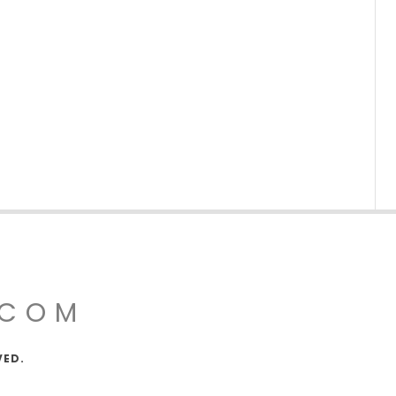
.COM
VED.