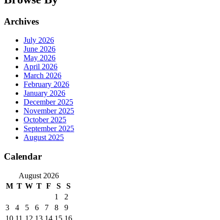
Archives
July 2026
June 2026
May 2026
April 2026
March 2026
February 2026
January 2026
December 2025
November 2025
October 2025
September 2025
August 2025
Calendar
August 2026
M
T
W
T
F
S
S
1
2
3
4
5
6
7
8
9
10
11
12
13
14
15
16