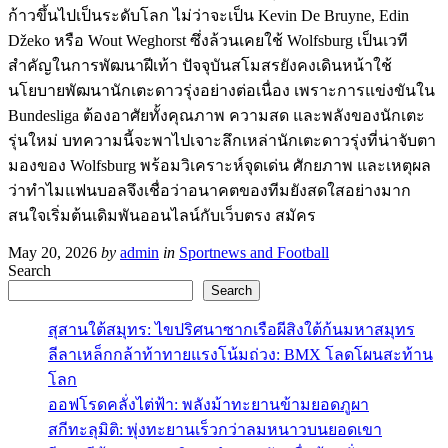
ก้าวขึ้นไปเป็นระดับโลก ไม่ว่าจะเป็น Kevin De Bruyne, Edin
Džeko หรือ Wout Weghorst ซึ่งล้วนเคยใช้ Wolfsburg เป็นเวที
สำคัญในการพัฒนาฝีเท้า ปัจจุบันสโมสรยังคงเดินหน้าใช้
นโยบายพัฒนานักเตะดาวรุ่งอย่างต่อเนื่อง เพราะการแข่งขันใน
Bundesliga ต้องอาศัยทั้งคุณภาพ ความสด และพลังของนักเตะ
รุ่นใหม่ บทความนี้จะพาไปเจาะลึกเหล่านักเตะดาวรุ่งที่น่าจับตา
มองของ Wolfsburg พร้อมวิเคราะห์จุดเด่น ศักยภาพ และเหตุผล
ว่าทำไมแฟนบอลจึงเชื่อว่าอนาคตของทีมยังสดใสอย่างมาก
สนใจเริ่มต้นเดิมพันออนไลน์กับเว็บตรง สมัคร
May 20, 2026
by
admin
in
Sportnews and Football
Search
Search
สุสานใต้สมุทร: ไขปริศนาซากเรือผีสิงใต้ก้นมหาสมุทร
ลีลาเหล็กกล้าท้าทายแรงโน้มถ่วง: BMX โลดโผนสะท้าน
โลก
ออฟโรดคลั่งไต่ฟ้า: พลังม้าทะยานข้ามยอดภูผา
สกีทะลุมิติ: พุ่งทะยานเร็วกว่าลมหนาวบนยอดเขา