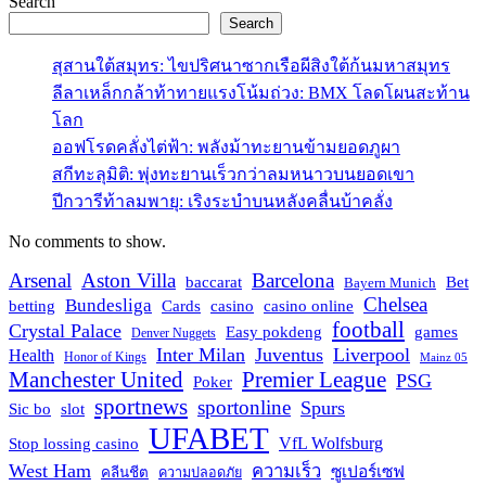
Search
Search
สุสานใต้สมุทร: ไขปริศนาซากเรือผีสิงใต้ก้นมหาสมุทร
ลีลาเหล็กกล้าท้าทายแรงโน้มถ่วง: BMX โลดโผนสะท้าน
โลก
ออฟโรดคลั่งไต่ฟ้า: พลังม้าทะยานข้ามยอดภูผา
สกีทะลุมิติ: พุ่งทะยานเร็วกว่าลมหนาวบนยอดเขา
ปีกวารีท้าลมพายุ: เริงระบำบนหลังคลื่นบ้าคลั่ง
No comments to show.
Arsenal
Aston Villa
Barcelona
baccarat
Bet
Bayern Munich
Chelsea
Bundesliga
betting
Cards
casino
casino online
football
Crystal Palace
games
Easy pokdeng
Denver Nuggets
Inter Milan
Juventus
Liverpool
Health
Honor of Kings
Mainz 05
Manchester United
Premier League
PSG
Poker
sportnews
sportonline
Spurs
Sic bo
slot
UFABET
VfL Wolfsburg
Stop lossing casino
West Ham
ความเร็ว
ซูเปอร์เซฟ
คลีนชีต
ความปลอดภัย