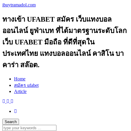
ibuytramadol.com
ทางเข้า UFABET สมัคร เว็บแทงบอล
ออนไลน์ ยูฟ่าเบท ที่ได้มาตรฐานระดับโลก
เว็บ UFABET มือถือ ที่ดีที่สุดใน
ประเทศไทย แทงบอลออนไลน์ คาสิโน บา
คาร่า สล๊อต.
Home
สมัคร ufabet
Article