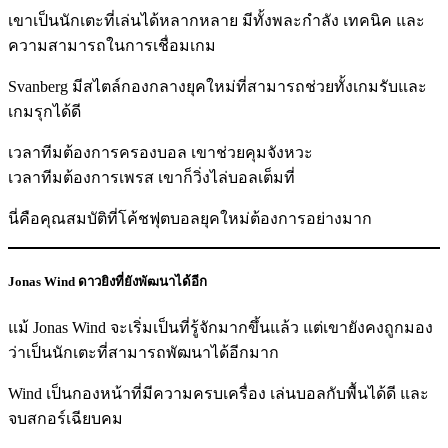
เขาเป็นนักเตะที่เล่นได้หลากหลาย มีทั้งพละกำลัง เทคนิค และ
ความสามารถในการเชื่อมเกม
Svanberg มีสไตล์กองกลางยุคใหม่ที่สามารถช่วยทั้งเกมรับและ
เกมรุกได้ดี
เวลาทีมต้องการครองบอล เขาช่วยคุมจังหวะ
เวลาทีมต้องการเพรส เขาก็วิ่งไล่บอลเต็มที่
นี่คือคุณสมบัติที่โค้ชฟุตบอลยุคใหม่ต้องการอย่างมาก
Jonas Wind ดาวยิงที่ยังพัฒนาได้อีก
แม้ Jonas Wind จะเริ่มเป็นที่รู้จักมากขึ้นแล้ว แต่เขายังคงถูกมอง
ว่าเป็นนักเตะที่สามารถพัฒนาได้อีกมาก
Wind เป็นกองหน้าที่มีความครบเครื่อง เล่นบอลกับพื้นได้ดี และ
จบสกอร์เฉียบคม