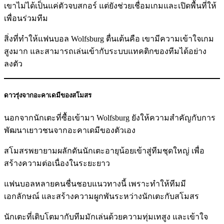
เขาไม่ได้เป็นแค่ตัวจบสกอร์ แต่ยังช่วยเชื่อมเกมและเปิดพื้นที่ให้
เพื่อนร่วมทีม
สิ่งที่ทำให้แฟนบอล Wolfsburg ตื่นเต้นคือ เขามีความเข้าใจเกม
สูงมาก และสามารถเล่นเข้ากับระบบแทคติกของทีมได้อย่าง
ลงตัว
ดาวรุ่งจากอะคาเดมีของสโมสร
นอกจากนักเตะที่ซื้อเข้ามา Wolfsburg ยังให้ความสำคัญกับการ
พัฒนาเยาวชนจากอะคาเดมีของตัวเอง
สโมสรพยายามผลักดันนักเตะอายุน้อยเข้าสู่ทีมชุดใหญ่ เพื่อ
สร้างความต่อเนื่องในระยะยาว
แฟนบอลหลายคนชื่นชอบแนวทางนี้ เพราะทำให้ทีมมี
เอกลักษณ์ และสร้างความผูกพันระหว่างนักเตะกับสโมสร
นักเตะที่เติบโตมากับทีมมักเล่นด้วยความทุ่มเทสูง และเข้าใจ