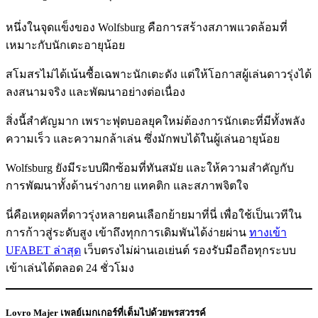
หนึ่งในจุดแข็งของ Wolfsburg คือการสร้างสภาพแวดล้อมที่
เหมาะกับนักเตะอายุน้อย
สโมสรไม่ได้เน้นซื้อเฉพาะนักเตะดัง แต่ให้โอกาสผู้เล่นดาวรุ่งได้
ลงสนามจริง และพัฒนาอย่างต่อเนื่อง
สิ่งนี้สำคัญมาก เพราะฟุตบอลยุคใหม่ต้องการนักเตะที่มีทั้งพลัง
ความเร็ว และความกล้าเล่น ซึ่งมักพบได้ในผู้เล่นอายุน้อย
Wolfsburg ยังมีระบบฝึกซ้อมที่ทันสมัย และให้ความสำคัญกับ
การพัฒนาทั้งด้านร่างกาย แทคติก และสภาพจิตใจ
นี่คือเหตุผลที่ดาวรุ่งหลายคนเลือกย้ายมาที่นี่ เพื่อใช้เป็นเวทีใน
การก้าวสู่ระดับสูง เข้าถึงทุกการเดิมพันได้ง่ายผ่าน
ทางเข้า
UFABET ล่าสุด
เว็บตรงไม่ผ่านเอเย่นต์ รองรับมือถือทุกระบบ
เข้าเล่นได้ตลอด 24 ชั่วโมง
Lovro Majer เพลย์เมกเกอร์ที่เต็มไปด้วยพรสวรรค์