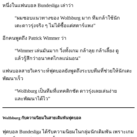
หนึ่งในแฟนบอล Bundesliga เล่าว่า
“ผมชอบแนวทางของ Wolfsburg มาก ทีมกล้าใช้นัก
เตะดาวรุ่งจริง ๆ ไม่ได้ซื้อแต่สตาร์แพง”
อีกคนพูดถึง Patrick Wimmer ว่า
“Wimmer เล่นมันมาก วิ่งทั้งเกม กล้าลุย กล้าเลี้ยง ดู
แล้วรู้สึกว่าอนาคตไกลแน่นอน”
แฟนบอลสายวิเคราะห์ฟุตบอลยังพูดถึงระบบทีมที่ช่วยให้นักเตะ
พัฒนาเร็ว
“Wolfsburg เป็นทีมที่แทคติกชัด ดาวรุ่งเลยเล่นง่าย
และพัฒนาได้ไว”
Wolfsburg กับความนิยมในสายเดิมพันฟุตบอล
ฟุตบอล Bundesliga ได้รับความนิยมในกลุ่มนักเดิมพัน เพราะเกม