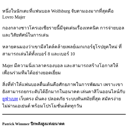
หนึ่งในนักเตะที่แฟนบอล Wolfsburg จับตามองมากที่สุดคือ
Lovro Majer
กองกลางชาวโครเอเชียรายนี้มีจุดเด่นเรื่องเทคนิค การจ่ายบอล
และวิสัยทัศน์ในการเล่น
หลายคนมองว่าเขามีสไตล์คล้ายเพลย์เมกเกอร์ยุโรปยุคใหม่ ที่
สามารถเล่นได้ทั้งเบอร์ 8 และเบอร์ 10
Majer มีความนิ่งเวลาครองบอล และสามารถสร้างโอกาสให้
เพื่อนร่วมทีมได้อย่างยอดเยี่ยม
สิ่งที่ทำให้แฟนบอลตื่นเต้นคือศักยภาพในการพัฒนา เพราะเขา
ยังสามารถยกระดับได้อีกมากในอนาคต เล่นคาสิโนออนไลน์กับ
ยูฟ่าเบท
เว็บตรง มั่นคง ปลอดภัย ระบบทันสมัยที่สุด สมัครง่าย
ไม่ผ่านเอเย่นต์ พร้อมโปรโมชั่นเด็ดทุกวัน
Patrick Wimmer ปีกพลังสูงแห่งอนาคต