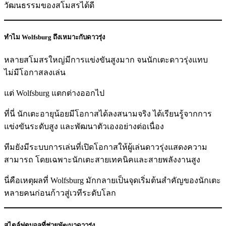
วัฒนธรรมของสโมสรได้ดี
ทำไม Wolfsburg ถึงเหมาะกับดาวรุ่ง
หลายสโมสรใหญ่มีการแข่งขันสูงมาก จนนักเตะดาวรุ่งแทบ
ไม่มีโอกาสลงเล่น
แต่ Wolfsburg แตกต่างออกไป
ที่นี่ นักเตะอายุน้อยมีโอกาสได้ลงสนามจริง ได้เรียนรู้จากการ
แข่งขันระดับสูง และพัฒนาตัวเองอย่างต่อเนื่อง
ทีมยังมีระบบการเล่นที่เปิดโอกาสให้ผู้เล่นดาวรุ่งแสดงความ
สามารถ โดยเฉพาะนักเตะสายเทคนิคและสายพลังงานสูง
นี่คือเหตุผลที่ Wolfsburg มักกลายเป็นจุดเริ่มต้นสำคัญของนักเตะ
หลายคนก่อนก้าวสู่เวทีระดับโลก
สไตล์ฟุตบอลที่ช่วยพัฒนาดาวรุ่ง