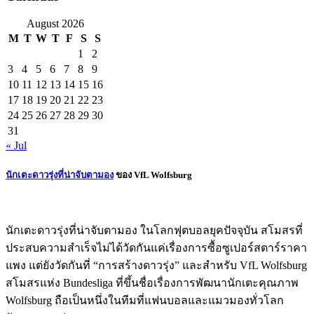
August 2026
M
T
W
T
F
S
S
1
2
3
4
5
6
7
8
9
10
11
12
13
14
15
16
17
18
19
20
21
22
23
24
25
26
27
28
29
30
31
« Jul
นักเตะดาวรุ่งที่น่าจับตามอง
ของ VfL Wolfsburg
นักเตะดาวรุ่งที่น่าจับตามอง ในโลกฟุตบอลยุคปัจจุบัน สโมสรที่
ประสบความสำเร็จไม่ได้วัดกันแค่เรื่องการซื้อซูเปอร์สตาร์ราคา
แพง แต่ยังวัดกันที่ “การสร้างดาวรุ่ง” และสำหรับ VfL Wolfsburg
สโมสรแห่ง Bundesliga ที่ขึ้นชื่อเรื่องการพัฒนานักเตะคุณภาพ
Wolfsburg ถือเป็นหนึ่งในทีมที่แฟนบอลและแมวมองทั่วโลก