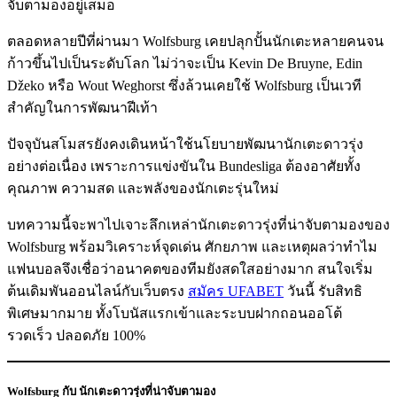
จับตามองอยู่เสมอ
ตลอดหลายปีที่ผ่านมา Wolfsburg เคยปลุกปั้นนักเตะหลายคนจน
ก้าวขึ้นไปเป็นระดับโลก ไม่ว่าจะเป็น Kevin De Bruyne, Edin
Džeko หรือ Wout Weghorst ซึ่งล้วนเคยใช้ Wolfsburg เป็นเวที
สำคัญในการพัฒนาฝีเท้า
ปัจจุบันสโมสรยังคงเดินหน้าใช้นโยบายพัฒนานักเตะดาวรุ่ง
อย่างต่อเนื่อง เพราะการแข่งขันใน Bundesliga ต้องอาศัยทั้ง
คุณภาพ ความสด และพลังของนักเตะรุ่นใหม่
บทความนี้จะพาไปเจาะลึกเหล่านักเตะดาวรุ่งที่น่าจับตามองของ
Wolfsburg พร้อมวิเคราะห์จุดเด่น ศักยภาพ และเหตุผลว่าทำไม
แฟนบอลจึงเชื่อว่าอนาคตของทีมยังสดใสอย่างมาก สนใจเริ่ม
ต้นเดิมพันออนไลน์กับเว็บตรง
สมัคร UFABET
วันนี้ รับสิทธิ
พิเศษมากมาย ทั้งโบนัสแรกเข้าและระบบฝากถอนออโต้
รวดเร็ว ปลอดภัย 100%
Wolfsburg กับ นักเตะดาวรุ่งที่น่าจับตามอง