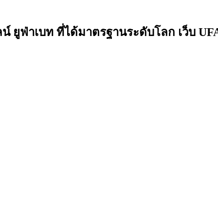
ยูฟ่าเบท ที่ได้มาตรฐานระดับโลก เว็บ UFAB