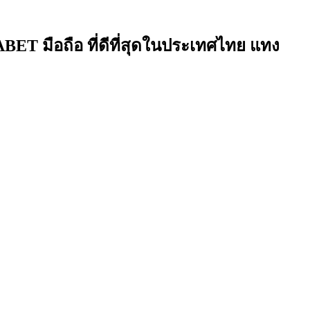
ET มือถือ ที่ดีที่สุดในประเทศไทย แทง