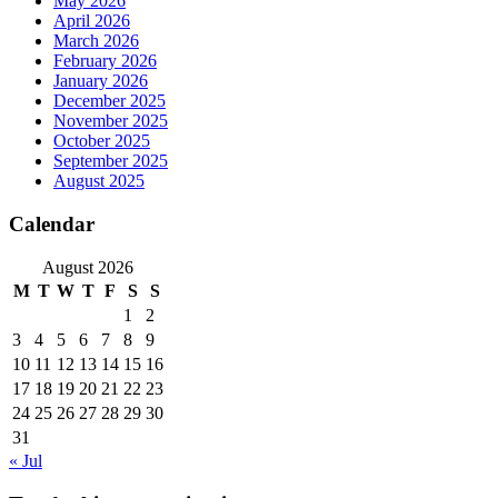
May 2026
April 2026
March 2026
February 2026
January 2026
December 2025
November 2025
October 2025
September 2025
August 2025
Calendar
August 2026
M
T
W
T
F
S
S
1
2
3
4
5
6
7
8
9
10
11
12
13
14
15
16
17
18
19
20
21
22
23
24
25
26
27
28
29
30
31
« Jul