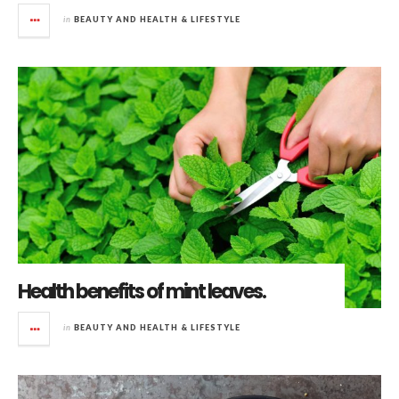
in
BEAUTY AND HEALTH & LIFESTYLE
Health benefits of mint leaves.
in
BEAUTY AND HEALTH & LIFESTYLE